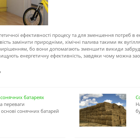
тичної ефективності процесу та для зменшення потреб в ен
ість замінити природніми, хімічні палива такими як вугілл
 вирішенням, бо вони допомагають зменшити викиди забруд
ідвищують енергетичну ефективність, завдяки чому можна за
у
 сонячних батареях
С
а переваги
Н
 основі сонячних батарей
б