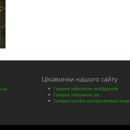
Цікавинки нашого сайту
n.ua
Галерея зображень екобудинків
Галерея зображень ШІ
Галерея засобів альтернативної енер