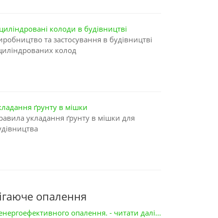
циліндровані колоди в будівництві
иробництво та застосування в будівництві
циліндрованих колод
кладання ґрунту в мішки
равила укладання ґрунту в мішки для
удівництва
рігаюче опалення
ергоефективного опалення. - читати далі...