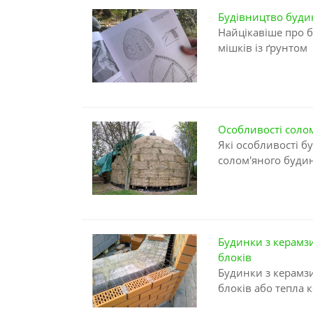
Будівництво будин
Найцікавіше про 
мішків із ґрунтом
Особливості соло
Які особливості бу
солом'яного буди
Будинки з керамз
блоків
Будинки з керамз
блоків або тепла 