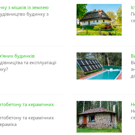
ку з мішків із землею
І
будівництво будинку з
П
г
м'яних будинків
В
дівництва та експлуатації
В
нку?
з
д
итобетону та керамічних
Н
Н
итобетону та керамічних
г
кераміка