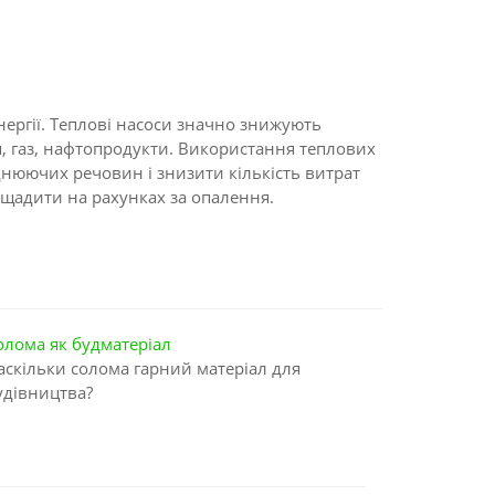
ергії. Теплові насоси значно знижують
я, газ, нафтопродукти. Використання теплових
нюючих речовин і знизити кількість витрат
ощадити на рахунках за опалення.
олома як будматеріал
аскільки солома гарний матеріал для
удівництва?