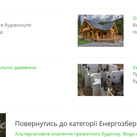
О
в будівництві
В
уд
о
вельної деревини
У
П
б
Повернутись до категорії Енергозбе
Альтернативне опалення приватного будинку. Види ен