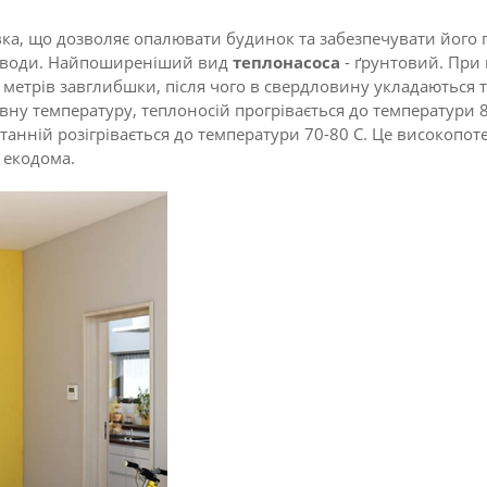
вка, що дозволяє опалювати будинок та забезпечувати його 
, води. Найпоширеніший вид
теплонасоса
- ґрунтовий. При 
 метрів завглибшки, після чого в свердловину укладаються 
тивну температуру, теплоносій прогрівається до температури 
танній розігрівається до температури 70-80 С. Це високопот
 екодома.