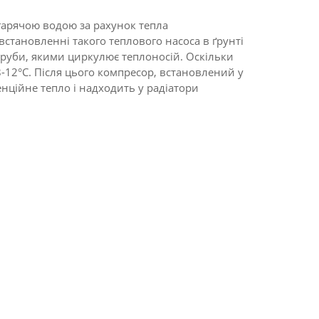
гарячою водою за рахунок тепла
встановленні такого теплового насоса в ґрунті
труби, якими циркулює теплоносій. Оскільки
8-12°С. Після цього компресор, встановлений у
енційне тепло і надходить у радіатори