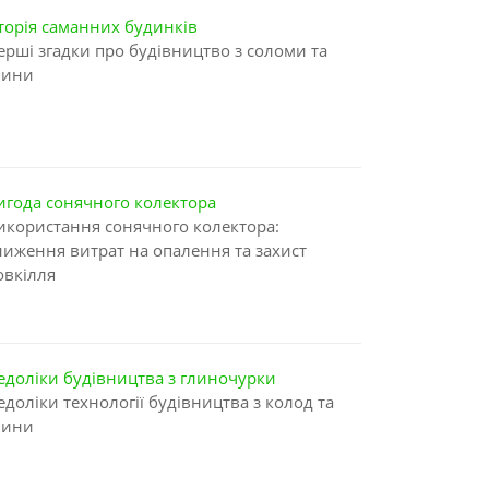
сторія саманних будинків
ерші згадки про будівництво з соломи та
лини
игода сонячного колектора
икористання сонячного колектора:
ниження витрат на опалення та захист
овкілля
едоліки будівництва з глиночурки
едоліки технології будівництва з колод та
лини