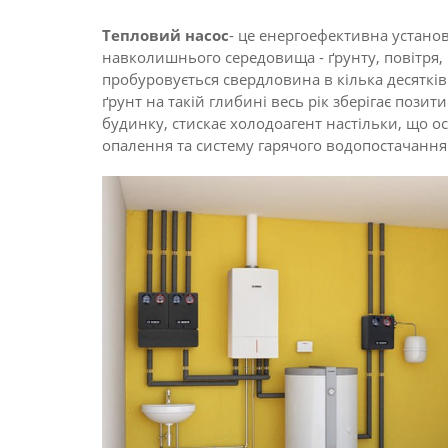
Тепловий насос
- це енергоефективна устано
навколишнього середовища - ґрунту, повітря
пробуровується свердловина в кілька десятків
ґрунт на такій глибині весь рік зберігає пози
будинку, стискає холодоагент настільки, що ос
опалення та систему гарячого водопостачання