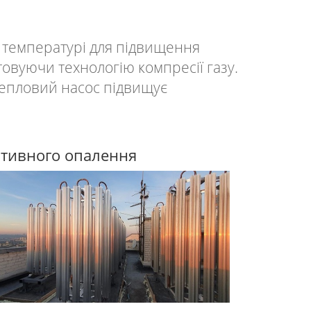
й температурі для підвищення
овуючи технологію компресії газу.
епловий насос підвищує
ативного опалення