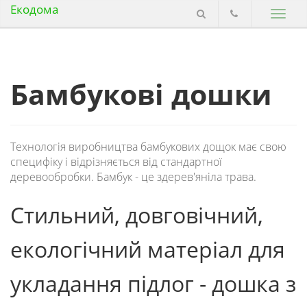
Екодома
Бамбукові дошки
Технологія виробництва бамбукових дощок має свою
специфіку і відрізняється від стандартної
деревообробки. Бамбук - це здерев'яніла трава.
Стильний, довговічний,
екологічний матеріал для
укладання підлог - дошка з