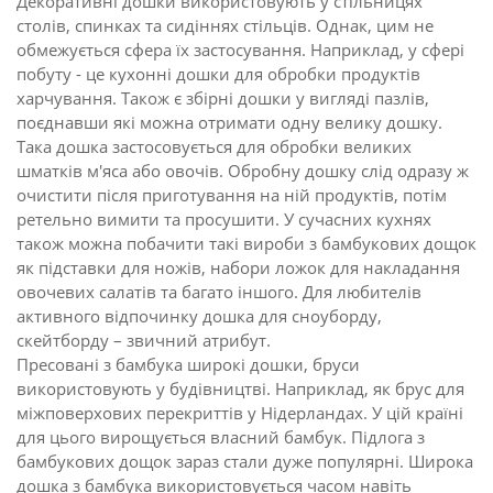
Декоративні дошки використовують у стільницях
столів, спинках та сидіннях стільців. Однак, цим не
обмежується сфера їх застосування. Наприклад, у сфері
побуту - це кухонні дошки для обробки продуктів
харчування. Також є збірні дошки у вигляді пазлів,
поєднавши які можна отримати одну велику дошку.
Така дошка застосовується для обробки великих
шматків м'яса або овочів. Обробну дошку слід одразу ж
очистити після приготування на ній продуктів, потім
ретельно вимити та просушити. У сучасних кухнях
також можна побачити такі вироби з бамбукових дощок
як підставки для ножів, набори ложок для накладання
овочевих салатів та багато іншого. Для любителів
активного відпочинку дошка для сноуборду,
скейтборду – звичний атрибут.
Пресовані з бамбука широкі дошки, бруси
використовують у будівництві. Наприклад, як брус для
міжповерхових перекриттів у Нідерландах. У цій країні
для цього вирощується власний бамбук. Підлога з
бамбукових дощок зараз стали дуже популярні. Широка
дошка з бамбука використовується часом навіть