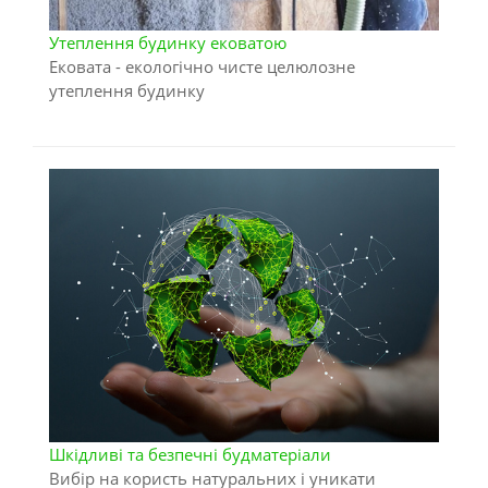
Утеплення будинку ековатою
Ековата - екологічно чисте целюлозне
утеплення будинку
Шкідливі та безпечні будматеріали
Вибір на користь натуральних і уникати