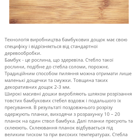
Технологія виробництва бамбукових дощок має свою
специфіку і відрізняється від стандартної
деревообробки.
Бамбук - це рослина, що здеревіла. Стебло такої
рослини, подібне до стебла соломи, порожнє.
Традиційним способом пиляння можна отримати лише
маленькі дощечки та смужки. Товщина таких
декоративних дощок 2-3 мм.
Широкі масивні дошки виробляють шляхом розрізання
товстих бамбукових стебел вздовж і подальшого їх
пресування. В результаті поздовжнього розрізу
одержують планки, виходячи з розрахунку 10 – 20
планок на один ствол бамбука. Далі планки пресують та
склеюють. Склеювання планок відбувається під
великим тиском та при високих температурах. Стебла